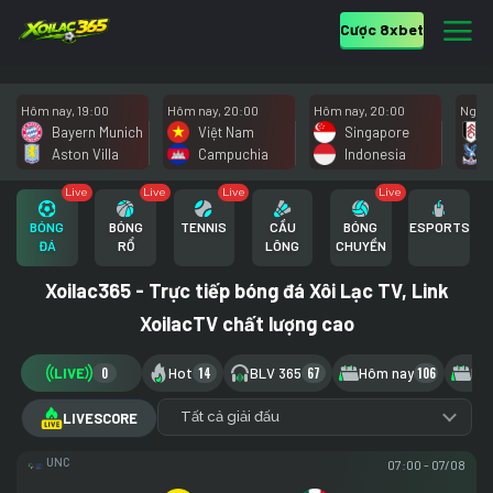
Cược 8xbet
Hôm nay, 19:00
Hôm nay, 20:00
Hôm nay, 20:00
Ngày 
Bayern Munich
Việt Nam
Singapore
Aston Villa
Campuchia
Indonesia
Live
Live
Live
Live
BÓNG
BÓNG
TENNIS
CẦU
BÓNG
ESPORTS
ĐÁ
RỔ
LÔNG
CHUYỀN
Xoilac365 - Trực tiếp bóng đá Xôi Lạc TV, Link
XoilacTV chất lượng cao
LIVE
0
Hot
14
BLV 365
67
Hôm nay
106
Ngà
Tất cả giải đấu
LIVESCORE
UNCAF WOMEN'S AMERICAN GAMES
07:00 - 07/08