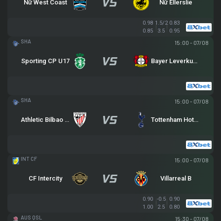
Nữ West Coast
Nữ Ellerslie
0.98
1.5/2
0.83
0.85
3.5
0.95
SHANGHAI FUTURE STAR CUP
15:00 - 07/08
Sporting CP U17
Bayer Leverkusen U17
SHANGHAI FUTURE STAR CUP
15:00 - 07/08
Athletic Bilbao U17
Tottenham Hotspur U17
GIAO HỮU CLB
15:00 - 07/08
CF Intercity
Villarreal B
0.90
-0.5
0.90
1.00
2.5
0.80
QLD PREMIER LEAGUE
15:30 - 07/08