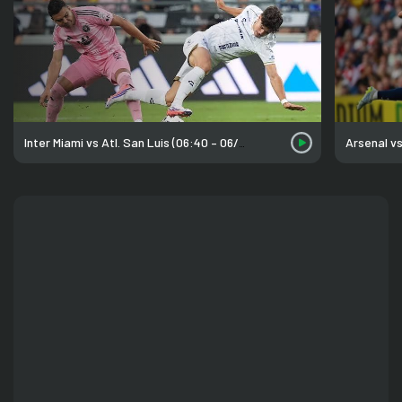
Arsenal vs
Inter Miami vs Atl. San Luis (06:40 – 06/08)