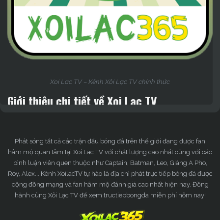
Xoi Lac TV – Kênh Xôi Lạc TV chính thức
Giới thiệu chi tiết về Xoi Lac TV
Hiện nay,
XoiLac TV
tự hào là website
xem bóng đá trực
tuyến
được yêu thích nhất tại Việt Nam với hàng triệu lượt
Phát sóng tất cả các trận đấu bóng đá trên thế giới đang được fan
truy cập mỗi ngày. Dù là thương hiệu mới, nhưng nhờ sự
hâm mộ quan tâm tại Xoi Lac TV với chất lượng cao nhất cùng với các
đầu tư bài bản về công nghệ và nội dung,
XoiLac365
đã
bình luận viên quen thuộc như Captain, Batman, Leo, Giàng A Pho,
nhanh chóng khẳng định vị thế, trở thành điểm đến lý
Roy, Alex... Kênh XoilacTV tự hào là địa chỉ phát trực tiếp bóng đá được
tưởng vượt trội hơn hẳn các trang web phát sóng truyền
cộng đồng mạng và fan hâm mộ đánh giá cao nhất hiện nay. Đồng
thống.
hành cùng Xôi Lạc TV để xem tructiepbongda miễn phí hôm nay!
✔️ Kênh trực tiếp bóng đá Xoilac TV 365.