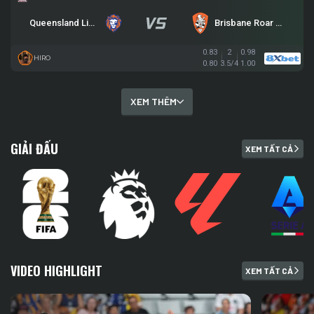
Queensland Lions SC
Brisbane Roar (Y)
0.83
2
0.98
HIRO
0.80
3.5/4
1.00
XEM THÊM
GIẢI ĐẤU
XEM TẤT CẢ
VIDEO HIGHLIGHT
XEM TẤT CẢ