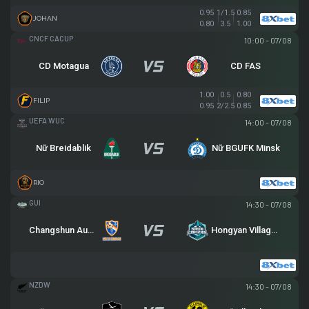
0.95
1/1.5
0.85
JOHAN
0.80
3.5
1.00
CENTRAL AMERICAN CUP
10:00 - 07/08
CD Motagua
CD FAS
1.00
0.5
0.80
FILIP
0.95
2/2.5
0.85
UEFA WOMEN CHAMPIONS LEAGUE
14:00 - 07/08
Nữ Breidablik
Nữ BGUFK Minsk
RIO
GUIZHOU ZIYUN "WUFENG CUP" FOOTBALL TOURNAMENT
14:30 - 07/08
Changshun August
Hongyan Village II
NEW ZEALAND WOMEN PREMIER DIVISION
14:30 - 07/08