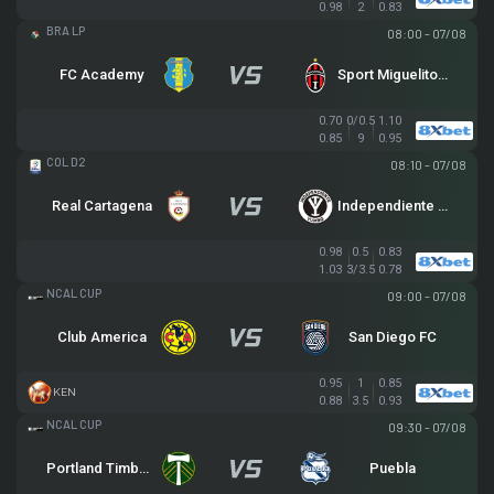
0.98
2
0.83
BRA LP
08:00 - 07/08
FC Academy
Sport Miguelito (R)
0.70
0/0.5
1.10
0.85
9
0.95
HẠNG 2 COLOMBIA
08:10 - 07/08
Real Cartagena
Independiente Yumbo
0.98
0.5
0.83
1.03
3/3.5
0.78
LEAGUE CUP
09:00 - 07/08
Club America
San Diego FC
0.95
1
0.85
KEN
0.88
3.5
0.93
LEAGUE CUP
09:30 - 07/08
Portland Timbers
Puebla