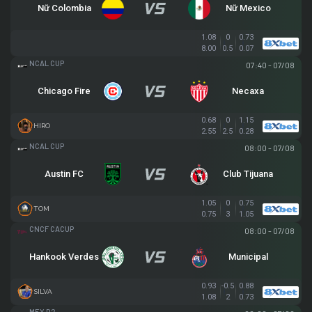
Nữ Colombia
Nữ Mexico
1.08
0
0.73
8.00
0.5
0.07
LEAGUE CUP
07:40 - 07/08
Chicago Fire
Necaxa
0.68
0
1.15
HIRO
2.55
2.5
0.28
LEAGUE CUP
08:00 - 07/08
Austin FC
Club Tijuana
1.05
0
0.75
TOM
0.75
3
1.05
CENTRAL AMERICAN CUP
08:00 - 07/08
Hankook Verdes
Municipal
0.93
-0.5
0.88
SILVA
1.08
2
0.73
HẠNG 2 MEXICO