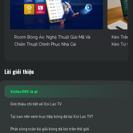
Room Bóng Ảo: Nghệ Thuật Giải Mã Và
Kèo Trên K
Chiến Thuật Chinh Phục Nhà Cái
Kèo Từ Ch
Lời
giới thiệu
Xoilac365 là gì
Giới thiệu chi tiết về Xoi Lac TV
Tại sao nên xem trực tiếp bóng đá tại Xoi Lac TV?
Phát sóng toàn bộ giải bóng đá lớn trên thế giới