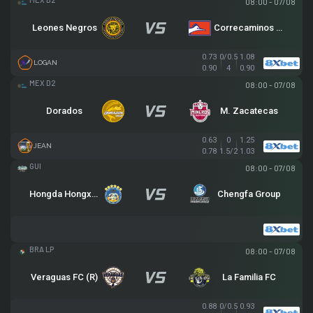
08:00 - 07/08
Leones Negros
Correcaminos de la U.A.T.
0.73
0/0.5
1.08
LOGAN
0.90
4
0.90
HẠNG 2 MEXICO
08:00 - 07/08
Dorados
M. Zacatecas
0.63
0
1.25
JEAN
0.78
1.5/2
1.03
GUIZHOU ZIYUN "WUFENG CUP" FOOTBALL TOURNAMENT
08:00 - 07/08
Hongda Hongxing
Chengfa Group
BRA LP
08:00 - 07/08
Veraguas FC (R)
La Familia FC
0.88
0/0.5
0.93