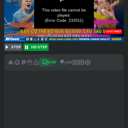
STEP
HD STEP
CHAT