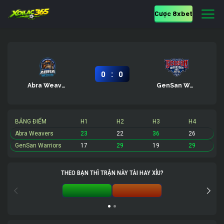
Cược 8xbet
:
0
0
Abra Weavers
GenSan Warriors
BẢNG ĐIỂM
H1
H2
H3
H4
Abra Weavers
23
22
36
26
GenSan Warriors
17
29
19
29
THEO BẠN THÌ TRẬN NÀY TÀI HAY XỈU?
TÀI 0%
XỈU 0%