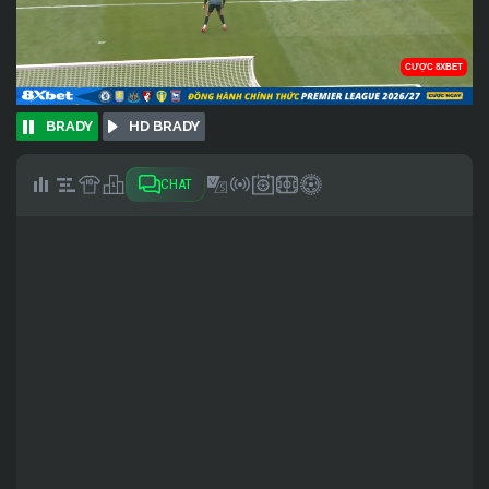
BRADY
HD BRADY
CHAT