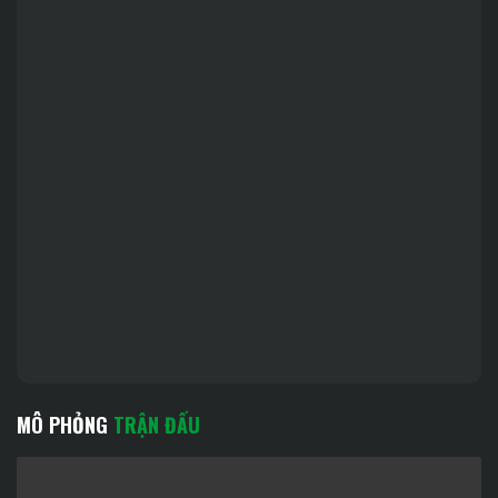
MÔ PHỎNG
TRẬN ĐẤU