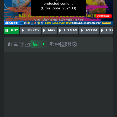
ROY
HD ROY
MAX
HD MAX
ASTRA
HD AS
CHAT