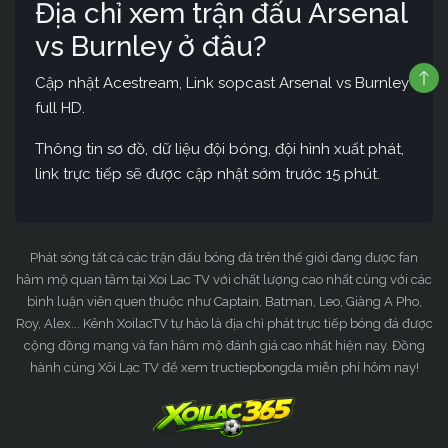
Địa chỉ xem trận đấu Arsenal
vs Burnley ở đâu?
Cập nhật Acestream, Link sopcast Arsenal vs Burnley
full HD.
Thông tin sơ đồ, dữ liệu đội bóng, đội hình xuất phát,
link trực tiếp sẽ được cập nhật sớm trước 15 phút.
Phát sóng tất cả các trận đấu bóng đá trên thế giới đang được fan
hâm mộ quan tâm tại Xoi Lac TV với chất lượng cao nhất cùng với các
bình luận viên quen thuộc như Captain, Batman, Leo, Giàng A Pho,
Roy, Alex... Kênh XoilacTV tự hào là địa chỉ phát trực tiếp bóng đá được
cộng đồng mạng và fan hâm mộ đánh giá cao nhất hiện nay. Đồng
hành cùng Xôi Lạc TV để xem tructiepbongda miễn phí hôm nay!