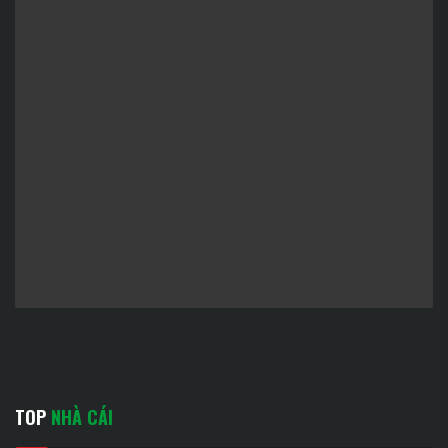
TOP
NHÀ CÁI