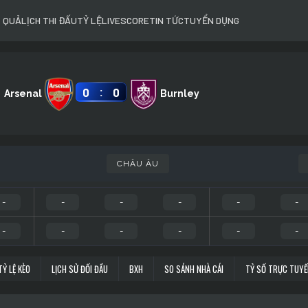
 QUẢ
LỊCH THI ĐẤU
TỶ LỆ
LIVESCORE
TIN TỨC
TUYỂN DỤNG
0
:
0
Arsenal
Burnley
CHÂU ÂU
-
-
-
-
-
-
-
-
-
-
-
-
TỶ LỆ KÈO
LỊCH SỬ ĐỐI ĐẦU
BXH
SO SÁNH NHÀ CÁI
TỶ SỐ TRỰC TUYẾ