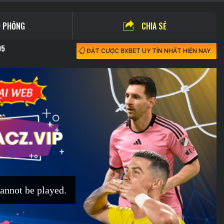
 PHỎNG
CHIA SẺ
05
ĐẶT CƯỢC 8XBET UY TÍN NHẤT HIỆN NAY