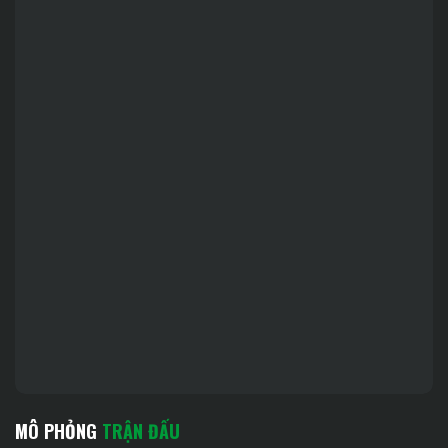
MÔ PHỎNG
TRẬN ĐẤU