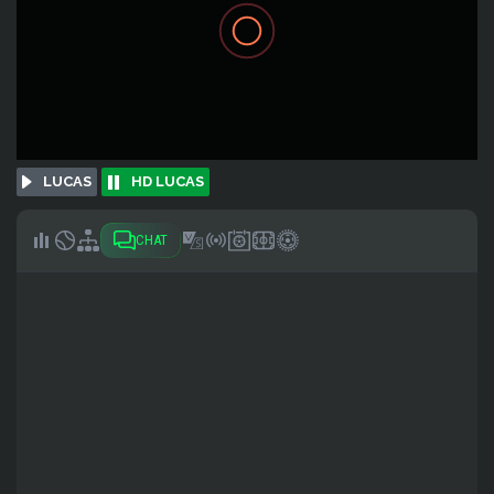
LUCAS
HD LUCAS
CHAT