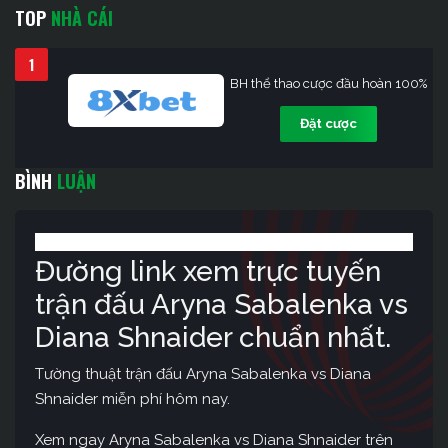
TOP
NHÀ CÁI
1
BH thể thao cược đầu hoàn 100%
Đặt cược
BÌNH
LUẬN
Đường link xem trực tuyến
trận đấu Aryna Sabalenka vs
Diana Shnaider chuẩn nhất.
Tường thuật trận đấu Aryna Sabalenka vs Diana
Shnaider miễn phí hôm nay.
Xem ngay Aryna Sabalenka vs Diana Shnaider trên