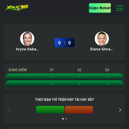
Cược 8xbet
:
0
0
Aryna Sabalenka
Diana Shnaider
BẢNG ĐIỂM
S1
S2
S3
Aryna Sabalenka
-
-
-
Diana Shnaider
-
-
-
THEO BẠN THÌ TRẬN NÀY TÀI HAY XỈU?
TÀI 0%
XỈU 0%