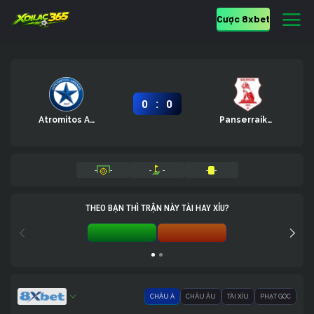
Cược 8xbet
:
0
0
Atromitos Athens
Panserraikos
-
-
-
-
-
-
THEO BẠN THÌ TRẬN NÀY TÀI HAY XỈU?
TÀI 0%
XỈU 0%
CHÂU Á
CHÂU ÂU
TÀI XỈU
PHẠT GÓC