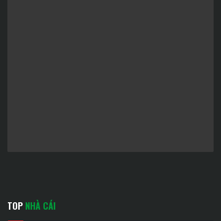
TOP
NHÀ CÁI