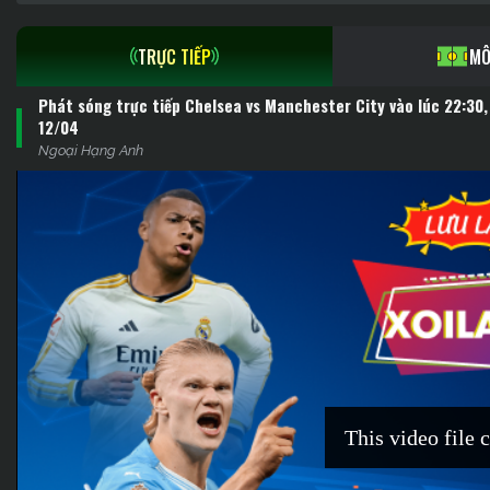
TRỰC TIẾP
MÔ
Phát sóng trực tiếp Chelsea vs Manchester City vào lúc 22:30,
12/04
Ngoại Hạng Anh