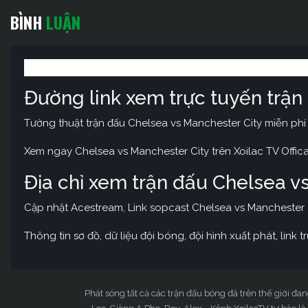
BÌNH
LUẬN
Đường link xem trực tuyến trận
Tường thuật trận đấu Chelsea vs Manchester City miễn phí
Xem ngay Chelsea vs Manchester City trên Xoilac TV Offica
Địa chỉ xem trận đấu Chelsea v
Cập nhật Acestream, Link sopcast Chelsea vs Manchester C
Thông tin sơ đồ, dữ liệu đội bóng, đội hình xuất phát, link 
Phát sóng tất cả các trận đấu bóng đá trên thế giới đ