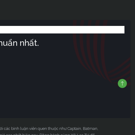
huẩn nhất.
với các bình luận viên quen thuộc như Captain, Batman,