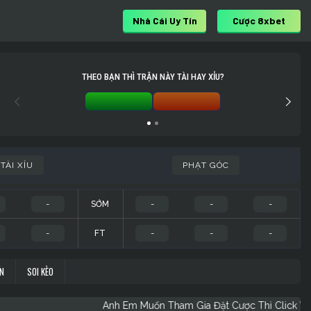
Nhà Cái Uy Tín
Cược 8xbet
THEO BẠN THÌ TRẬN NÀY TÀI HAY XỈU?
TÀI 0%
XỈU 0%
TÀI XỈU
PHẠT GÓC
-
-
-
-
SỚM
-
-
-
-
FT
N
SOI KÈO
Anh Em Muốn Tham Gia Đặt Cược Thì Clic