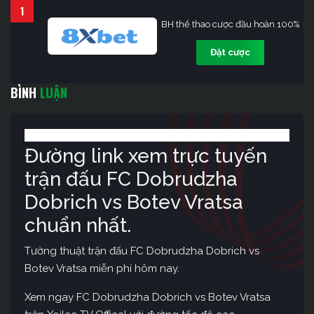
1
BH thể thao cược đầu hoàn 100%
Đặt cược
BÌNH
LUẬN
Đường link xem trực tuyến
trận đấu FC Dobrudzha
Dobrich vs Botev Vratsa
chuẩn nhất.
Tường thuật trận đấu FC Dobrudzha Dobrich vs
Botev Vratsa miễn phí hôm nay.
Xem ngay FC Dobrudzha Dobrich vs Botev Vratsa