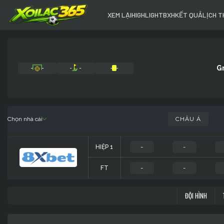
XEM LẠI
HIGHLIGHT
BXH
KẾT QUẢ
LỊCH T
G
-
-
-
-
-
-
Chọn nhà cái
CHÂU Á
-
-
HIỆP 1
-
-
FT
ĐỘI HÌNH