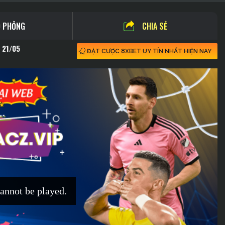
 PHỎNG
CHIA SẺ
y 21/05
ĐẶT CƯỢC 8XBET UY TÍN NHẤT HIỆN NAY