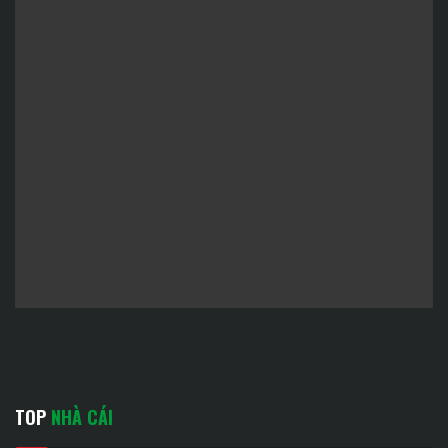
TOP
NHÀ CÁI