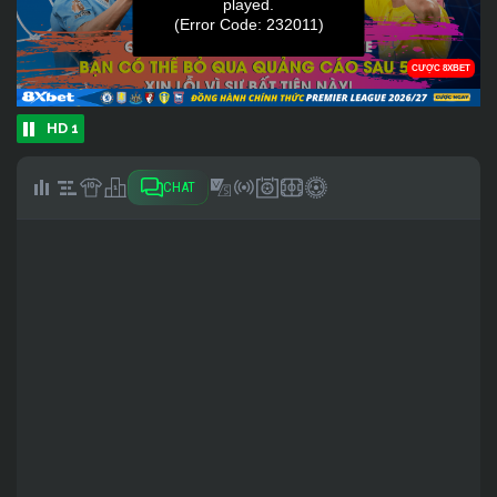
HD 1
CHAT