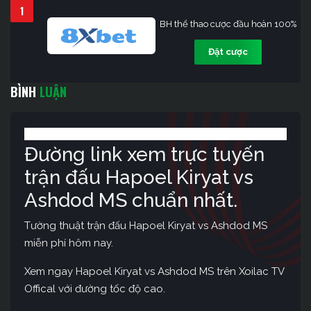
1
BH thể thao cược đầu hoàn 100%
Đặt cược
BÌNH
LUẬN
Đường link xem trực tuyến
trận đấu Hapoel Kiryat vs
Ashdod MS chuẩn nhất.
Tường thuật trận đấu Hapoel Kiryat vs Ashdod MS
miễn phí hôm nay.
Xem ngay Hapoel Kiryat vs Ashdod MS trên Xoilac TV
Offical với đường tốc độ cao.