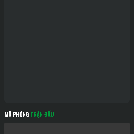
MÔ PHỎNG
TRẬN ĐẤU