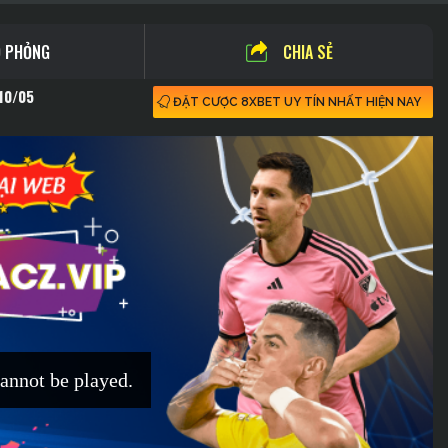
 PHỎNG
CHIA SẺ
 10/05
ĐẶT CƯỢC 8XBET UY TÍN NHẤT HIỆN NAY