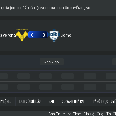
 QUẢ
LỊCH THI ĐẤU
TỶ LỆ
LIVESCORE
TIN TỨC
TUYỂN DỤNG
0
:
0
s Verona
Como
CHÂU ÂU
-
-
-
-
-
-
-
-
-
-
-
-
TỶ LỆ KÈO
LỊCH SỬ ĐỐI ĐẦU
BXH
SO SÁNH NHÀ CÁI
TỶ SỐ TRỰC TUYẾ
Anh Em Muốn Tham Gia Đặt Cược Thì 