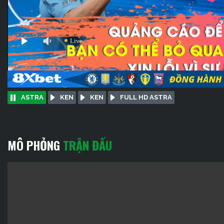
ASTRA
KEN
KEN
FULL HD ASTRA
MÔ PHỎNG
TRẬN ĐẤU