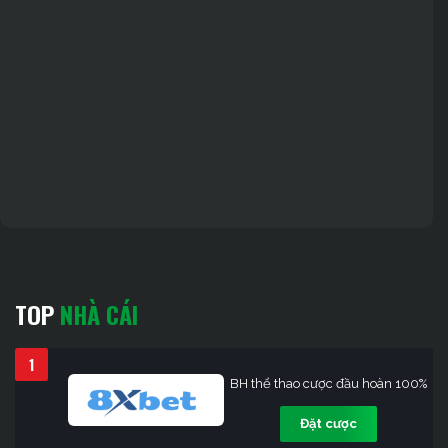
TOP
NHÀ CÁI
1
BH thể thao cược đầu hoàn 100%
Đặt cược