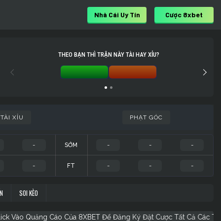
Nhà Cái Uy Tín
Cược 8xbet
THEO BẠN THÌ TRẬN NÀY TÀI HAY XỈU?
TÀI 0%
XỈU 0%
TÀI XỈU
PHẠT GÓC
-
-
-
-
SỚM
-
-
-
-
FT
N
SOI KÈO
Click Vào Quảng Cáo Của 8XBET Để Đăng Ký Đặt Cược Tấ