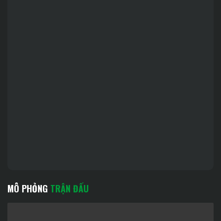
MÔ PHỎNG
TRẬN ĐẤU