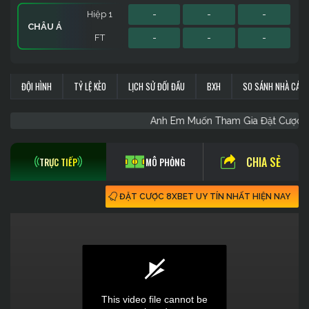
Hiệp 1
-
-
-
CHÂU Á
FT
-
-
-
Hiệp 1
Hiệp 1
Sớm
-
-
-
-
-
-
-
-
-
PHẠT GÓC
CHÂU ÂU
TÀI XỈU
ĐỘI HÌNH
TỶ LỆ KÈO
LỊCH SỬ ĐỐI ĐẦU
BXH
SO SÁNH NHÀ CÁI
FT
FT
FT
-
-
-
-
-
-
-
-
-
Anh Em Muốn Tham Gia Đặt Cư
CHIA SẺ
TRỰC TIẾP
MÔ PHỎNG
ĐẶT CƯỢC 8XBET UY TÍN NHẤT HIỆN NAY