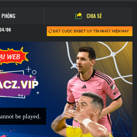
 PHỎNG
CHIA SẺ
 04/06
ĐẶT CƯỢC 8XBET UY TÍN NHẤT HIỆN NAY