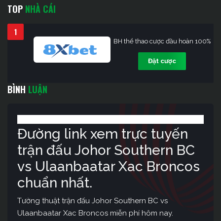
TOP
NHÀ CÁI
1
BH thể thao cược đầu hoàn 100%
Đặt cược
BÌNH
LUẬN
Đường link xem trực tuyến
trận đấu Johor Southern BC
vs Ulaanbaatar Xac Broncos
chuẩn nhất.
Tường thuật trận đấu Johor Southern BC vs
Ulaanbaatar Xac Broncos miễn phí hôm nay.