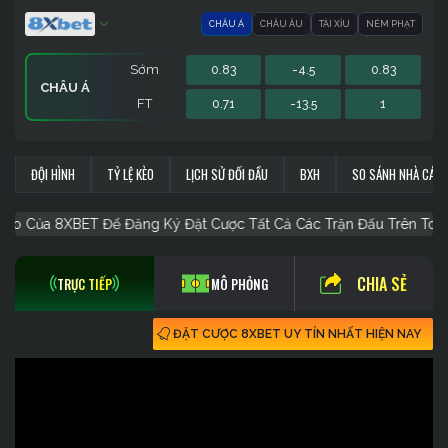
CHÂU Á
CHÂU ÂU
TÀI XỈU
NÉM PHẠT
Sớm
0.83
-4.5
0.83
CHÂU Á
FT
0.71
-13.5
1
Sớm
Sớm
Sớm
0.8
2.5
-
171.5
0
-
0.87
1.5
-
NÉM PHẠT
CHÂU ÂU
TÀI XỈU
ĐỘI HÌNH
TỶ LỆ KÈO
LỊCH SỬ ĐỐI ĐẦU
BXH
SO SÁNH NHÀ CÁI
FT
FT
FT
0.83
8.75
-
188.5
0
-
1.04
0.83
-
 Quảng Cáo Của 8XBET Để Đăng Ký Đặt Cược Tất Cả Các 
CHIA SẺ
TRỰC TIẾP
MÔ PHỎNG
ĐẶT CƯỢC 8XBET UY TÍN NHẤT HIỆN NAY