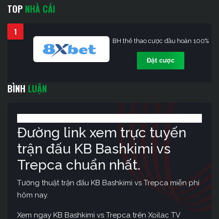
TOP
NHÀ CÁI
1
BH thể thao cược đầu hoàn 100%
Đặt cược
BÌNH
LUẬN
Đường link xem trực tuyến
trận đấu KB Bashkimi vs
Trepca chuẩn nhất.
Tường thuật trận đấu KB Bashkimi vs Trepca miễn phí
hôm nay.
Xem ngay KB Bashkimi vs Trepca trên Xoilac TV