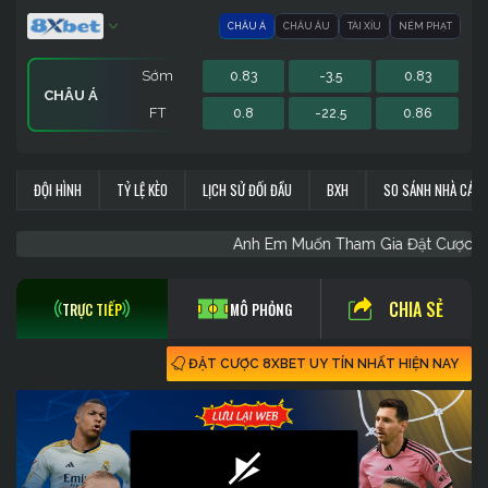
CHÂU Á
CHÂU ÂU
TÀI XỈU
NÉM PHẠT
Sớm
0.83
-3.5
0.83
CHÂU Á
FT
0.8
-22.5
0.86
Sớm
Sớm
Sớm
0.83
2.25
-
167.5
0
-
0.83
1.57
-
NÉM PHẠT
CHÂU ÂU
TÀI XỈU
ĐỘI HÌNH
TỶ LỆ KÈO
LỊCH SỬ ĐỐI ĐẦU
BXH
SO SÁNH NHÀ CÁI
FT
FT
FT
0.74
18
-
175.5
0
-
0.95
1
-
Anh Em Muốn Tham Gia Đặt Cượ
CHIA SẺ
TRỰC TIẾP
MÔ PHỎNG
ĐẶT CƯỢC 8XBET UY TÍN NHẤT HIỆN NAY