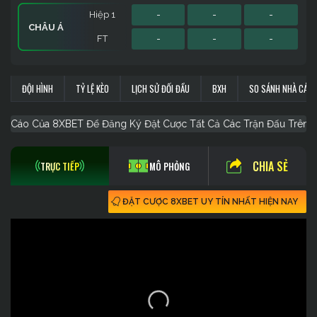
Hiệp 1
-
-
-
CHÂU Á
FT
-
-
-
Hiệp 1
Hiệp 1
Sớm
-
-
-
-
-
-
-
-
-
PHẠT GÓC
CHÂU ÂU
TÀI XỈU
ĐỘI HÌNH
TỶ LỆ KÈO
LỊCH SỬ ĐỐI ĐẦU
BXH
SO SÁNH NHÀ CÁI
FT
FT
FT
-
-
-
-
-
-
-
-
-
ào Quảng Cáo Của 8XBET Để Đăng Ký Đặt Cược Tất Cả Cá
CHIA SẺ
TRỰC TIẾP
MÔ PHỎNG
ĐẶT CƯỢC 8XBET UY TÍN NHẤT HIỆN NAY