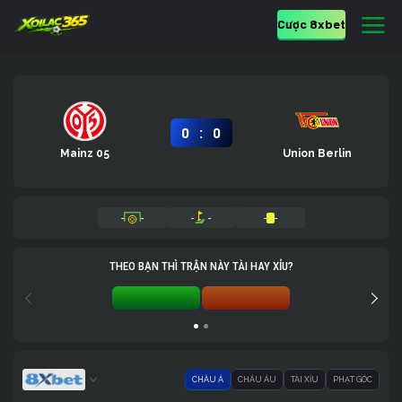
Cược 8xbet
:
0
0
Mainz 05
Union Berlin
-
-
-
-
-
-
THEO BẠN THÌ TRẬN NÀY TÀI HAY XỈU?
TÀI 0%
XỈU 0%
CHÂU Á
CHÂU ÂU
TÀI XỈU
PHẠT GÓC