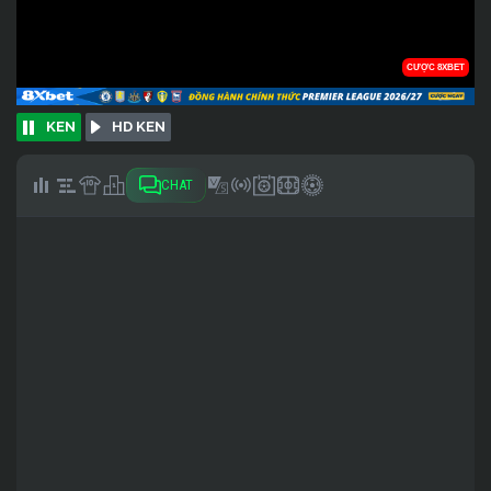
KEN
HD KEN
CHAT