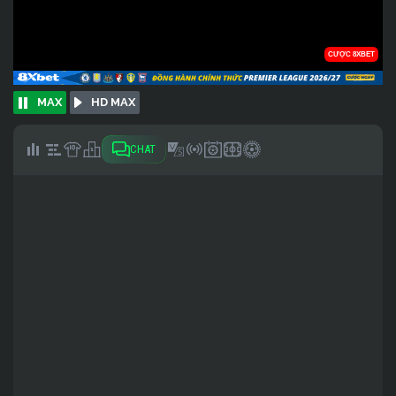
MAX
HD MAX
CHAT