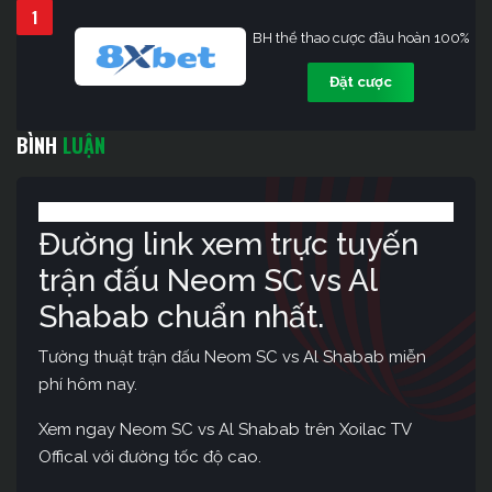
1
BH thể thao cược đầu hoàn 100%
Đặt cược
BÌNH
LUẬN
Đường link xem trực tuyến
trận đấu Neom SC vs Al
Shabab chuẩn nhất.
Tường thuật trận đấu Neom SC vs Al Shabab miễn
phí hôm nay.
Xem ngay Neom SC vs Al Shabab trên Xoilac TV
Offical với đường tốc độ cao.