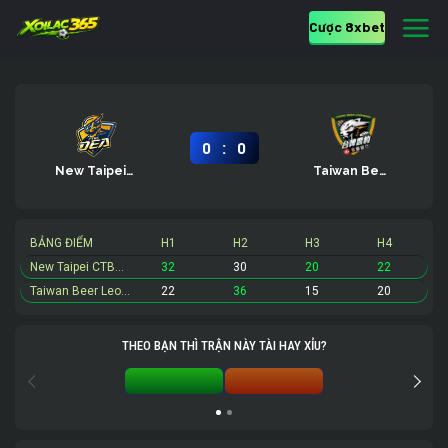
Cược 8xbet
:
0
0
New Taipei CTBC DEA
Taiwan Beer Leopards
BẢNG ĐIỂM
H1
H2
H3
H4
New Taipei CTBC DEA
32
30
20
22
Taiwan Beer Leopards
22
36
15
20
THEO BẠN THÌ TRẬN NÀY TÀI HAY XỈU?
TÀI 0%
XỈU 0%