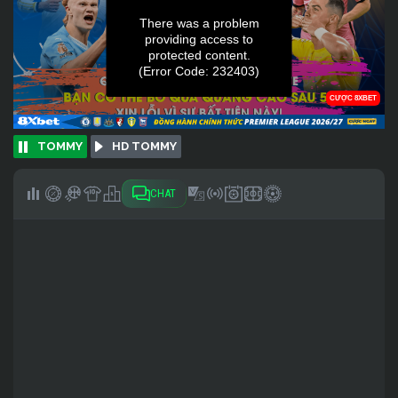
TOMMY
HD TOMMY
CHAT