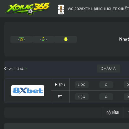
WC 2026
XEM LẠI
HIGHLIGHT
BXH
KẾT
Nhật
-
-
-
-
-
-
Chọn nhà cái
CHÂU Á
1.00
0
0
HIỆP 1
1.30
0
0
FT
ĐỘI HÌNH