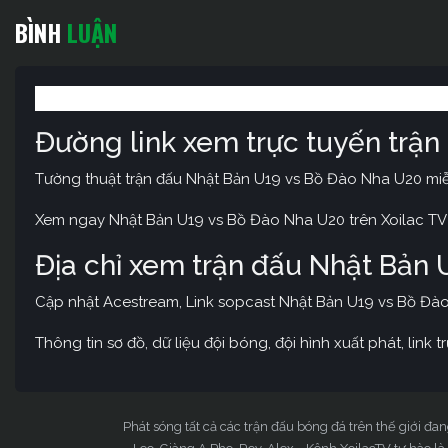
BÌNH
LUẬN
Đường link xem trực tuyến trậ
Tường thuật trận đấu Nhật Bản U19 vs Bồ Đào Nha U20 mi
Xem ngay Nhật Bản U19 vs Bồ Đào Nha U20 trên Xoilac TV O
Địa chỉ xem trận đấu Nhật Bản
Cập nhật Acestream, Link sopcast Nhật Bản U19 vs Bồ Đào
Thông tin sơ đồ, dữ liệu đội bóng, đội hình xuất phát, link 
Phát sóng tất cả các trận đấu bóng đá trên thế giới đ