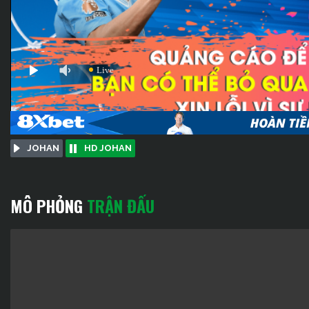
JOHAN
HD JOHAN
MÔ PHỎNG
TRẬN ĐẤU