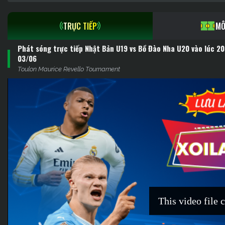
TRỰC TIẾP
MÔ
Phát sóng trực tiếp Nhật Bản U19 vs Bồ Đào Nha U20 vào lúc 20
03/06
Toulon Maurice Revello Tournament