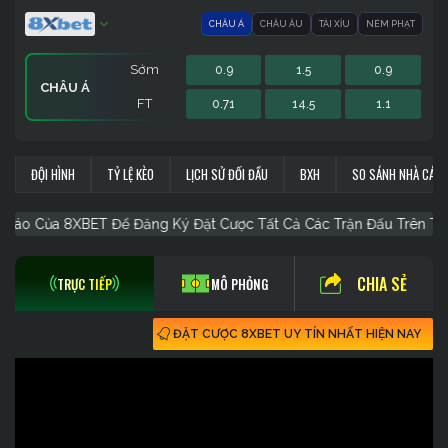
CHÂU Á
CHÂU ÂU
TÀI XỈU
NÉM PHẠT
Sớm
0.9
1.5
0.9
CHÂU Á
FT
0.71
14.5
1.1
Sớm
Sớm
Sớm
1.83
0.9
-
153.5
0
-
0.9
2
-
NÉM PHẠT
CHÂU ÂU
TÀI XỈU
ĐỘI HÌNH
TỶ LỆ KÈO
LỊCH SỬ ĐỐI ĐẦU
BXH
SO SÁNH NHÀ CÁI
FT
FT
FT
0.9
1
-
175.5
0
-
0.83
21
-
o Quảng Cáo Của 8XBET Để Đăng Ký Đặt Cược Tất Cả Các
CHIA SẺ
TRỰC TIẾP
MÔ PHỎNG
ĐẶT CƯỢC 8XBET UY TÍN NHẤT HIỆN NAY