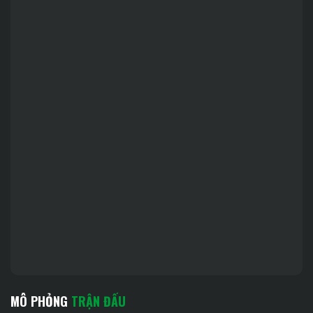
MÔ PHỎNG
TRẬN ĐẤU