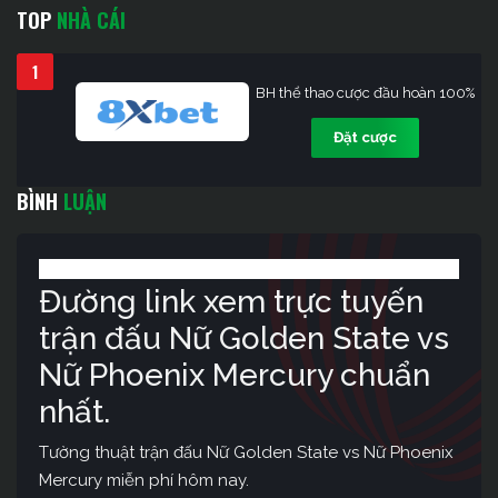
TOP
NHÀ CÁI
1
BH thể thao cược đầu hoàn 100%
Đặt cược
BÌNH
LUẬN
Đường link xem trực tuyến
trận đấu Nữ Golden State vs
Nữ Phoenix Mercury chuẩn
nhất.
Tường thuật trận đấu Nữ Golden State vs Nữ Phoenix
Mercury miễn phí hôm nay.