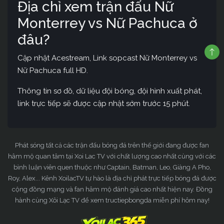
Địa chỉ xem trận đấu Nữ
Monterrey vs Nữ Pachuca ở
đâu?
Cập nhật Acestream, Link sopcast Nữ Monterrey vs
Nữ Pachuca full HD.
Thông tin sơ đồ, dữ liệu đội bóng, đội hình xuất phát,
link trực tiếp sẽ được cập nhật sớm trước 15 phút.
Phát sóng tất cả các trận đấu bóng đá trên thế giới đang được fan
hâm mộ quan tâm tại Xoi Lac TV với chất lượng cao nhất cùng với các
bình luận viên quen thuộc như Captain, Batman, Leo, Giàng A Pho,
Roy, Alex... Kênh XoilacTV tự hào là địa chỉ phát trực tiếp bóng đá được
cộng đồng mạng và fan hâm mộ đánh giá cao nhất hiện nay. Đồng
hành cùng Xôi Lạc TV để xem tructiepbongda miễn phí hôm nay!