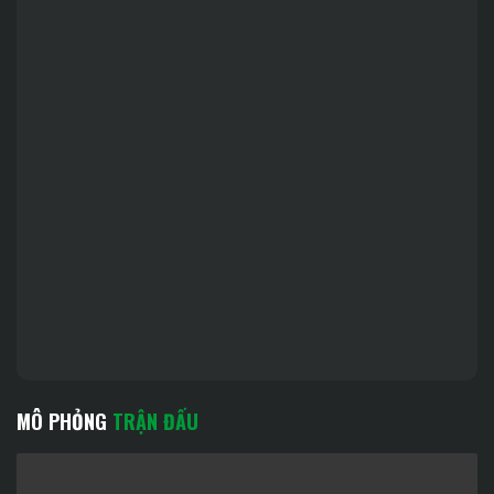
MÔ PHỎNG
TRẬN ĐẤU