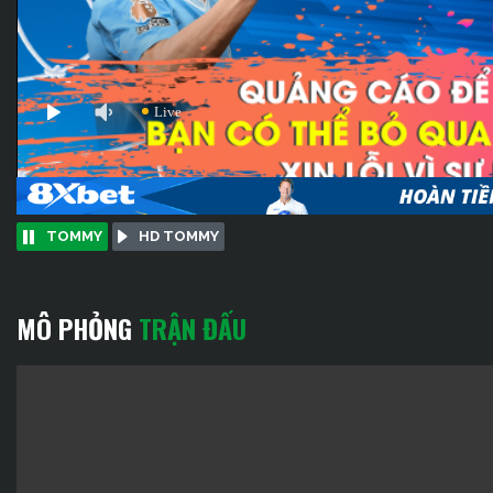
TOMMY
HD TOMMY
MÔ PHỎNG
TRẬN ĐẤU