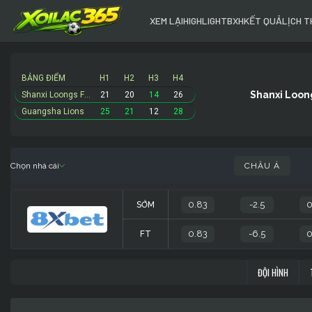
XEM LẠI
HIGHLIGHT
BXH
KẾT QUẢ
LỊCH T
BẢNG ĐIỂM
H1
H2
H3
H4
Shanxi Loon
Shanxi Loongs Fenjiu
21
20
14
26
Guangsha Lions
25
21
12
28
Chọn nhà cái
CHÂU Á
0.83
-2.5
0
SỚM
0.83
-6.5
0
FT
ĐỘI HÌNH