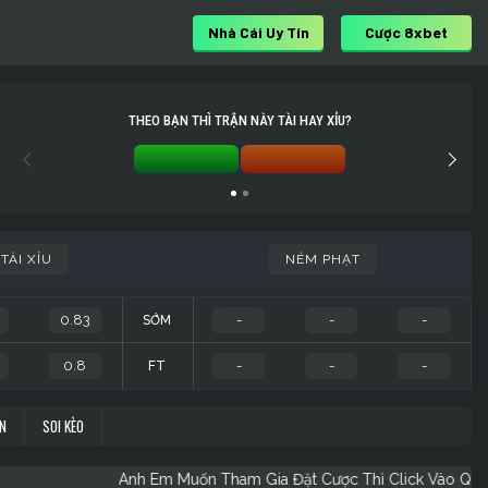
Nhà Cái Uy Tín
Cược 8xbet
THEO BẠN THÌ TRẬN NÀY TÀI HAY XỈU?
TÀI 0%
XỈU 0%
TÀI XỈU
NÉM PHẠT
0.83
-
-
-
SỚM
5
0.8
-
-
-
FT
N
SOI KÈO
Anh Em Muốn Tham Gia Đặt Cược Thì Click Vào