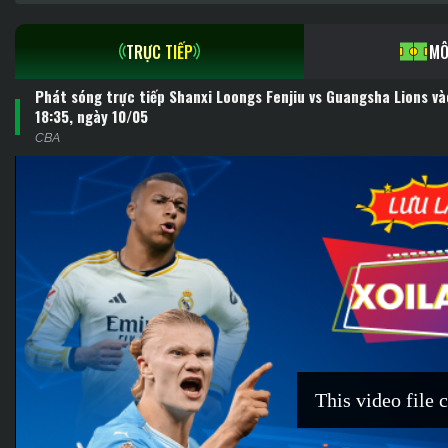
TRỰC TIẾP
MÔ
Phát sóng trực tiếp Shanxi Loongs Fenjiu vs Guangsha Lions và
18:35, ngày 10/05
CBA