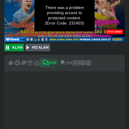
ALAN
HD ALAN
CHAT