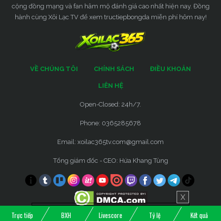
cộng đồng mạng và fan hâm mộ đánh giá cao nhất hiện nay. Đồng
hành cùng Xôi Lạc TV để xem tructiepbongda miễn phí hôm nay!
VỀ CHÚNG TÔI
CHÍNH SÁCH
ĐIỀU KHOẢN
LIÊN HỆ
Open-Closed: 24h/7.
Phone: 0365285678
Email:
xoilac365tv.com@gmail.com
Tổng giám đốc - CEO: Hứa Khang Tùng
X
Trực tiếp
BXH
Livescore
Tỷ lệ
Kết quả
Copyright © 2020 Xoilac TV Official. All rights reserved