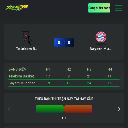
Cược 8xbet
:
0
0
Telekom Baskets Bonn
Bayern Munchen
BẢNG ĐIỂM
H1
H2
H3
H4
Telekom Baskets Bonn
17
8
21
11
Bayern Munchen
19
18
24
16
THEO BẠN THÌ TRẬN NÀY TÀI HAY XỈU?
TÀI 0%
XỈU 0%