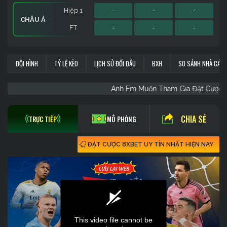
Hiệp 1
-
-
-
CHÂU Á
FT
-
-
-
Hiệp 1
Hiệp 1
Sớm
-
-
-
-
-
-
-
-
-
PHẠT GÓC
CHÂU ÂU
TÀI XỈU
ĐỘI HÌNH
TỶ LỆ KÈO
LỊCH SỬ ĐỐI ĐẦU
BXH
SO SÁNH NHÀ CÁI
FT
FT
FT
-
-
-
-
-
-
-
-
-
Anh Em Muốn Tham Gia Đặt Cư
CHIA SẺ
TRỰC TIẾP
MÔ PHỎNG
ĐẶT CƯỢC 8XBET UY TÍN NHẤT HIỆN NAY