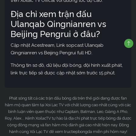
trên Xoilac TV Offical với đường tốc độ cao.
Địa chỉ xem trận đấu
Ulanqab Qingnianren vs
Beijing Pengrui ở đâu?
Cập nhật Acestream, Link sopcast Ulanqab
Qingnianren vs Beijing Pengrui full HD.
Thông tin sơ đồ, dữ liệu đội bóng, đội hình xuất phát,
link trực tiếp sẽ được cập nhật sớm trước 15 phút.
Phát sóng tất cả các trận đấu bóng đá trên thế giới đang được fan
hâm mộ quan tâm tại Xoi Lac TV với chất lượng cao nhất cùng với các
bình luận viên quen thuộc như Captain, Batman, Leo, Giàng A Pho,
Roy, Alex... Kênh XoilacTV tự hào là địa chỉ phát trực tiếp bóng đá được
cộng đồng mạng và fan hâm mộ đánh giá cao nhất hiện nay. Đồng
hành cùng Xôi Lạc TV để xem tructiepbongda miễn phí hôm nay!