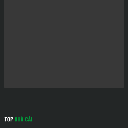
TOP
NHÀ CÁI