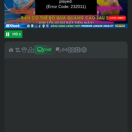
HD 1
CHAT