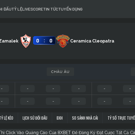
HI ĐẤU
TỶ LỆ
LIVESCORE
TIN TỨC
TUYỂN DỤNG
0
:
0
Zamalek
Ceramica Cleopatra
CHÂU ÂU
-
-
-
-
-
-
-
-
-
-
-
-
TỶ LỆ KÈO
LỊCH SỬ ĐỐI ĐẦU
BXH
SO SÁNH NHÀ CÁI
TỶ SỐ TRỰC TUYẾ
Thì Click Vào Quảng Cáo Của 8XBET Để Đăng Ký Đặt Cượ