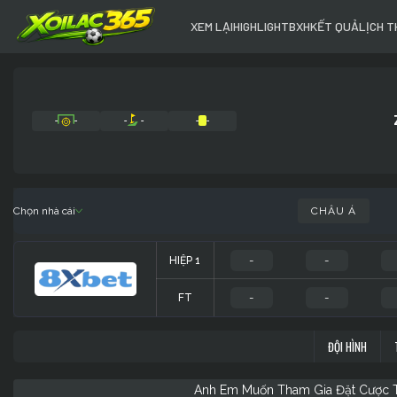
XEM LẠI
HIGHLIGHT
BXH
KẾT QUẢ
LỊCH T
-
-
-
-
-
-
Chọn nhà cái
CHÂU Á
-
-
HIỆP 1
-
-
FT
ĐỘI HÌNH
Anh Em Muốn Tham Gia Đặt Cược 