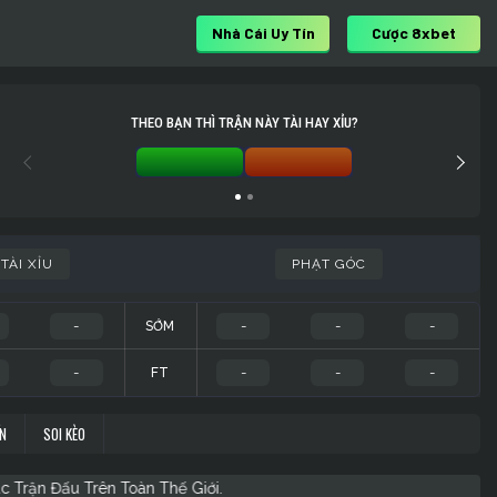
Nhà Cái Uy Tín
Cược 8xbet
THEO BẠN THÌ TRẬN NÀY TÀI HAY XỈU?
TÀI 0%
XỈU 0%
TÀI XỈU
PHẠT GÓC
-
-
-
-
SỚM
-
-
-
-
FT
N
SOI KÈO
c Tất Cả Các Trận Đấu Trên Toàn Thế Giới. Nếu anh em