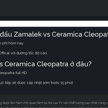
n đấu Zamalek vs Ceramica Cleopat
n phí hôm nay.
fical với đường tốc độ cao.
vs Ceramica Cleopatra ở đâu?
eopatra full HD.
trực tiếp sẽ được cập nhật sớm trước 15 phút.
ang được fan hâm mộ quan tâm tại Xoi Lac TV với chất lượng cao nhất cùng 