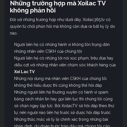
Những trường hợp mà Xoilac TV
không phản hồi
Đối với những trường hợp như dưới đây, Xoilac365.tv có
quyền từ chối phản hồi mà không cần đưa ra bất kỳ lý do
nào.
Người liên hệ có những hành vi không tôn trọng đến
những nhân viên CSKH của chúng tôi
Người liên hệ có những lời nói xúc phạm, trêu đùa hay
diễu cợt với những nhân viên chăm sóc khách hàng của
Xoi Lac TV
Những nội dung mà nhân viên CSKH của chúng tôi
không thể hiểu được thì cũng không thể hồi đáp
Những người liên hệ thường xuyên có hành vi spam
bằng cách nhắn tin hay gọi liên tục thì chúng tôi cũng
sẽ chặn ngay lập tức. Bởi XoilacTV sẽ hồi đáp theo thứ
tự, nên người nào liên hệ trước sẽ được hồi đáp trước
Những thắc mắc về tỷ lệ chính xác trong những bài
nhận định, dự đoán trước trận đấu mà chúng tôi cập