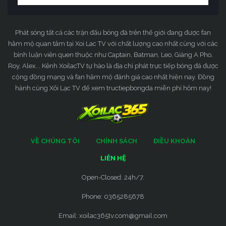
Phát sóng tất cả các trận đấu bóng đá trên thế giới đang được fan
hâm mộ quan tâm tại Xoi Lac TV với chất lượng cao nhất cùng với các
bình luận viên quen thuộc như Captain, Batman, Leo, Giàng A Pho,
Roy, Alex... Kênh XoilacTV tự hào là địa chỉ phát trực tiếp bóng đá được
cộng đồng mạng và fan hâm mộ đánh giá cao nhất hiện nay. Đồng
hành cùng Xôi Lạc TV để xem tructiepbongda miễn phí hôm nay!
VỀ CHÚNG TÔI
CHÍNH SÁCH
ĐIỀU KHOẢN
LIÊN HỆ
Open-Closed: 24h/7.
Phone: 0365285678
Email:
xoilac365tv.com@gmail.com