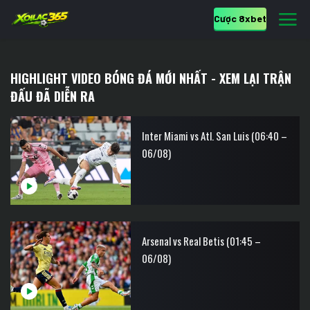
Cược 8xbet
HIGHLIGHT VIDEO BÓNG ĐÁ MỚI NHẤT - XEM LẠI TRẬN
ĐẤU ĐÃ DIỄN RA
Inter Miami vs Atl. San Luis (06:40 –
06/08)
Arsenal vs Real Betis (01:45 –
06/08)