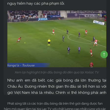
nguy hiểm hay các pha phạm lỗi.
Xem lại highlight trận đấu bóng đá đên qua tại Xoilac TV
Như anh em đã biết, các giải bóng đá lớn thường tại
Châu Âu. Đương nhiên thời gian thi đấu sẽ trễ hơn so với
giờ Việt Nam khá là nhiều. Chính vì thế không phải anh
em nào cũng có điều kiện để xem trực tiếp trận đấu mình
Phát sóng tất cả các trận đấu bóng đá trên thế giới đang được fan
thích. Thay vào đó, mọi người sẽ xem lại highlight khi trận
hâm mộ quan tâm tại Xoi Lac TV với chất lượng cao nhất cùng với các