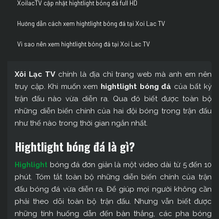
XoilacTV cập nhật hightlight bóng đá full HD
Hướng dẫn cách xem hightlight bóng đá tại Xoi Lac TV
Vì sao nên xem hightlight bóng đá tại Xoi Lac TV
Xôi Lạc TV
chính là địa chỉ trang web mà anh em nên
truy cập. Khi muốn xem
hightlight bóng đá
của bất kỳ
trận đấu nào vừa diễn ra. Qua đó biết được toàn bộ
những diễn biến chính của hai đội bóng trong trận đấu
như thế nào trong thời gian ngắn nhất.
Hightlight bóng đá là gì?
bóng đá đơn giản là một video dài từ 5 đến 10
Highlight
phút. Tóm tắt toàn bộ những diễn biến chính của trận
đấu bóng đá vừa diễn ra. Để giúp mọi người không cần
phải theo dõi toàn bộ trận đấu. Nhưng vẫn biết được
những tính huống dẫn đến bàn thắng, các pha bóng