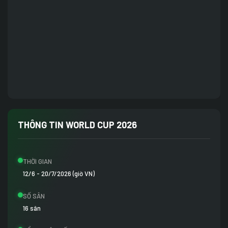
THÔNG TIN WORLD CUP 2026
THỜI GIAN
12​/6 - 20​/7/2026 (giờ VN)
SỐ SÂN
16 sân