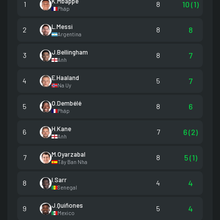
K.Mbappé
10 (1)
1
8
Pháp
L.Messi
8
2
8
Argentina
J.Bellingham
7
3
8
Anh
E.Haaland
7
4
5
Na Uy
O.Dembélé
6
5
8
Pháp
H.Kane
6 (2)
6
7
Anh
M.Oyarzabal
5 (1)
7
8
Tây Ban Nha
I.Sarr
4
8
4
Senegal
J.Quiñones
4
9
5
Mexico