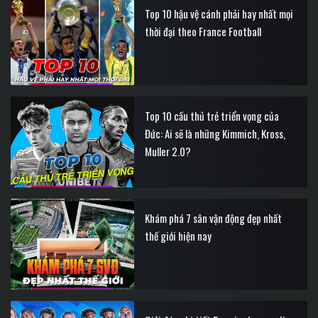
Top 10 hậu vệ cánh phải hay nhất mọi
thời đại theo France Football
Top 10 cầu thủ trẻ triển vọng của
Đức: Ai sẽ là những Kimmich, Kross,
Muller 2.0?
Khám phá 7 sân vận động đẹp nhất
thế giới hiện nay