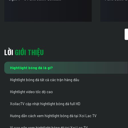
LỜI
GIỚI THIỆU
Hightlight bóng đá là gì?
Hightlight bóng đá tất cả các trận hàng đầu
Hightlight video tốc độ cao
XoilacTV cập nhật hightlight bóng đá full HD
Hướng dẫn cách xem hightlight bóng đá tại Xoi Lac TV
Vì sao nên xem hightlight bóng đá tại Xoi Lac TV