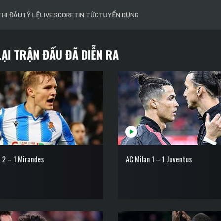
THI ĐẤU
TỶ LỆ
LIVESCORE
TIN TỨC
TUYỂN DỤNG
LẠI TRẬN ĐẤU ĐÃ DIỄN RA
 2 – 1 Mirandes
AC Milan 1 – 1 Juventus