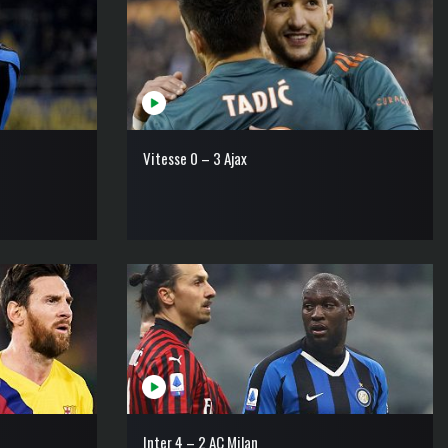
Vitesse 0 – 3 Ajax
Inter 4 – 2 AC Milan