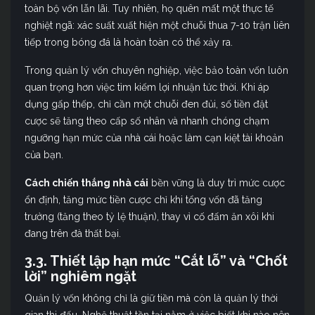
toàn bộ vốn lẫn lãi. Tuy nhiên, họ quên mất một thực tế
nghiệt ngã: xác suất xuất hiện một chuỗi thua 7-10 trận liên
tiếp trong bóng đá là hoàn toàn có thể xảy ra.
Trong quản lý vốn chuyên nghiệp, việc bảo toàn vốn luôn
quan trọng hơn việc tìm kiếm lợi nhuận tức thời. Khi áp
dụng gấp thếp, chỉ cần một chuỗi đen đủi, số tiền đặt
cược sẽ tăng theo cấp số nhân và nhanh chóng chạm
ngưỡng hạn mức của nhà cái hoặc làm cạn kiệt tài khoản
của bạn.
Cách chiến thắng nhà cái
bền vững là duy trì mức cược
ổn định, tăng mức tiền cược chỉ khi tổng vốn đã tăng
trưởng (tăng theo tỷ lệ thuận), thay vì cố đấm ăn xôi khi
đang trên đà thất bại.
3.3. Thiết lập hạn mức “Cắt lỗ” và “Chốt
lời” nghiêm ngặt
Quản lý vốn không chỉ là giữ tiền mà còn là quản lý thời