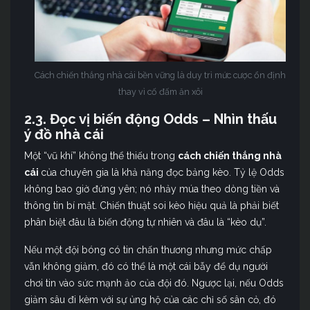
Cách chiến thắng nhà cái bền vững là duy trì mức cược ổn định
thay vì cố đấm ăn xôi
2.3. Đọc vị biến động Odds – Nhìn thấu
ý đồ nhà cái
Một “vũ khí” không thể thiếu trong
cách chiến thắng nhà
cái
của chuyên gia là khả năng đọc bảng kèo. Tỷ lệ Odds
không bao giờ đứng yên; nó nhảy múa theo dòng tiền và
thông tin bí mật. Chiến thuật soi kèo hiệu quả là phải biết
phân biệt đâu là biến động tự nhiên và đâu là “kèo dụ”.
Nếu một đội bóng có tin chấn thương nhưng mức chấp
vẫn không giảm, đó có thể là một cái bẫy để dụ người
chơi tin vào sức mạnh ảo của đội đó. Ngược lại, nếu Odds
giảm sâu đi kèm với sự ủng hộ của các chỉ số sân cỏ, đó