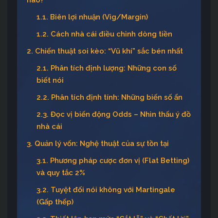
nào?
1.1. Biên lợi nhuận (Vig/Margin)
1.2. Cách nhà cái điều chỉnh dòng tiền
2. Chiến thuật soi kèo: “Vũ khí” sắc bén nhất
2.1. Phân tích định lượng: Những con số
biết nói
2.2. Phân tích định tính: Những biến số ẩn
2.3. Đọc vị biến động Odds – Nhìn thấu ý đồ
nhà cái
3. Quản lý vốn: Nghệ thuật của sự tồn tại
3.1. Phương pháp cược đơn vị (Flat Betting)
và quy tắc 2%
3.2. Tuyệt đối nói không với Martingale
(Gấp thếp)