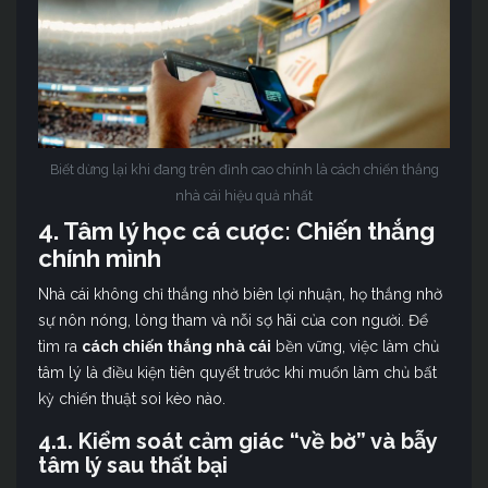
Biết dừng lại khi đang trên đỉnh cao chính là cách chiến thắng
nhà cái hiệu quả nhất
4. Tâm lý học cá cược: Chiến thắng
chính mình
Nhà cái không chỉ thắng nhờ biên lợi nhuận, họ thắng nhờ
sự nôn nóng, lòng tham và nỗi sợ hãi của con người. Để
tìm ra
cách chiến thắng nhà cái
bền vững, việc làm chủ
tâm lý là điều kiện tiên quyết trước khi muốn làm chủ bất
kỳ chiến thuật soi kèo nào.
4.1. Kiểm soát cảm giác “về bờ” và bẫy
tâm lý sau thất bại