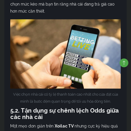
chọn mức kèo mà bạn tin rằng nhà cái đang trả giá cao
hơn mức cần thiết.
Việc chọn nhà cái có tỷ lệ thanh toán cao nhất cho cửa đặt của
mình là bước đệm quan trọng để tối ưu hóa dòng tiền.
5.2. Tận dụng sự chênh lệch Odds giữa
các nhà cái
Một mẹo đơn giản trên
Xoilac TV
nhưng cực kỳ hiệu quả