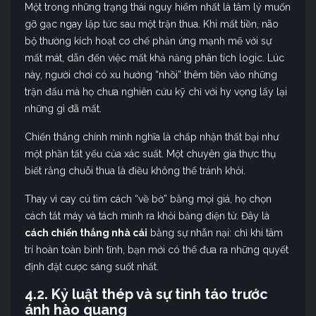
Một trong những trạng thái nguy hiểm nhất là tâm lý muốn
gỡ gạc ngay lập tức sau một trận thua. Khi mất tiền, não
bộ thường kích hoạt cơ chế phản ứng mạnh mẽ với sự
mất mát, dẫn đến việc mất khả năng phân tích logic. Lúc
này, người chơi có xu hướng “nhồi” thêm tiền vào những
trận đấu mà họ chưa nghiên cứu kỹ chỉ với hy vọng lấy lại
những gì đã mất.
Chiến thắng chính mình nghĩa là chấp nhận thất bại như
một phần tất yếu của xác suất. Một chuyên gia thực thụ
biết rằng chuỗi thua là điều không thể tránh khỏi.
Thay vì cay cú tìm cách “về bờ” bằng mọi giá, họ chọn
cách tắt máy và tách mình ra khỏi bảng điện tử. Đây là
cách chiến thắng nhà cái
bằng sự nhẫn nại: chỉ khi tâm
trí hoàn toàn bình tĩnh, bạn mới có thể đưa ra những quyết
định đặt cược sáng suốt nhất.
4.2. Kỷ luật thép và sự tỉnh táo trước
ánh hào quang