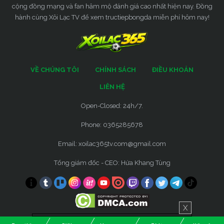
cộng đồng mạng và fan hâm mộ đánh giá cao nhất hiện nay. Đồng
hành cùng Xôi Lạc TV để xem tructiepbongda miễn phí hôm nay!
VỀ CHÚNG TÔI
CHÍNH SÁCH
ĐIỀU KHOẢN
LIÊN HỆ
Open-Closed: 24h/7.
Phone: 0365285678
Email:
xoilac365tv.com@gmail.com
Tổng giám đốc - CEO: Hứa Khang Tùng
X
Copyright © 2020 Xoilac TV Official. All rights reserved