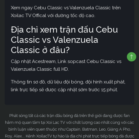
Xem ngay Cebu Classic vs Valenzuela Classic trên
Xoilac TV Offical với đường tốc độ cao.
Địa chỉ xem trận đấu Cebu
Classic vs Valenzuela
Classic ở đâu?
Cập nhật Acestream, Link sopcast Cebu Classic vs
Valenzuela Classic full HD.
Thông tin sơ đồ, dữ liệu đội bóng, đội hình xuất phát,
link trực tiếp sẽ được cập nhật sớm trước 15 phút.
Phát sóng tất cả các trận đấu bóng đá trên thế giới đang được fan
hâm mộ quan tâm tại Xoi Lac TV với chất lượng cao nhất cùng với các
bình luận viên quen thuộc như Captain, Batman, Leo, Giàng A Pho,
Roy, Alex... Kênh XoilacTV tự hào là địa chỉ phát trực tiếp bóng đá được