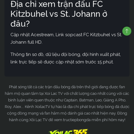
Địa chỉ xem trận đấu FC
Kitzbuhel vs St. Johann ở
đâu?
Cập nhật Acestream, Link sopcast FC Kitzbuhel vs St.
Johann full HD.
Thông tin sơ đồ, dữ liệu đội bóng, đội hình xuất phát,
link trực tiếp sẽ được cập nhật sớm trước 15 phút.
Phát sóng tất cả các trận đấu bóng đá trên thế giới đang được fan
hâm mộ quan tâm tại Xoi Lac TV với chất lượng cao nhất cùng với các
bình luận viên quen thuộc như Captain, Batman, Leo, Giàng A Pho,
Roy, Alex... Kênh XoilacTV tự hào là địa chỉ phát trực tiếp bóng đá được
cộng đồng mạng và fan hâm mộ đánh giá cao nhất hiện nay. Đồng
hành cùng Xôi Lạc TV để xem tructiepbongda miễn phí hôm nay!