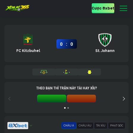
Cược 8xbet
:
0
0
FC Kitzbuhel
St. Johann
-
-
-
-
-
-
THEO BẠN THÌ TRẬN NÀY TÀI HAY XỈU?
TÀI 0%
XỈU 0%
CHÂU Á
CHÂU ÂU
TÀI XỈU
PHẠT GÓC