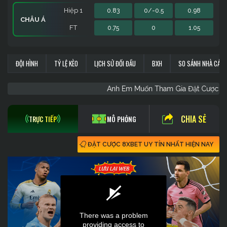
Hiệp 1
0.83
0/-0.5
0.98
CHÂU Á
FT
0.75
0
1.05
Hiệp 1
Hiệp 1
Sớm
0.93
2.75
-
3.60
3
-
0.88
2.10
-
PHẠT GÓC
CHÂU ÂU
TÀI XỈU
ĐỘI HÌNH
TỶ LỆ KÈO
LỊCH SỬ ĐỐI ĐẦU
BXH
SO SÁNH NHÀ CÁI
FT
FT
FT
13.00
5.00
-
1.03
0.5
-
13.00
0.12
-
Anh Em Muốn Tham Gia Đặt Cượ
CHIA SẺ
TRỰC TIẾP
MÔ PHỎNG
ĐẶT CƯỢC 8XBET UY TÍN NHẤT HIỆN NAY