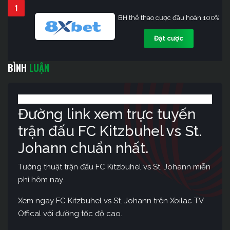
1
BH thể thao cược đầu hoàn 100%
Đặt cược
BÌNH
LUẬN
Đường link xem trực tuyến
trận đấu FC Kitzbuhel vs St.
Johann chuẩn nhất.
Tường thuật trận đấu FC Kitzbuhel vs St. Johann miễn
phí hôm nay.
Xem ngay FC Kitzbuhel vs St. Johann trên Xoilac TV
Offical với đường tốc độ cao.