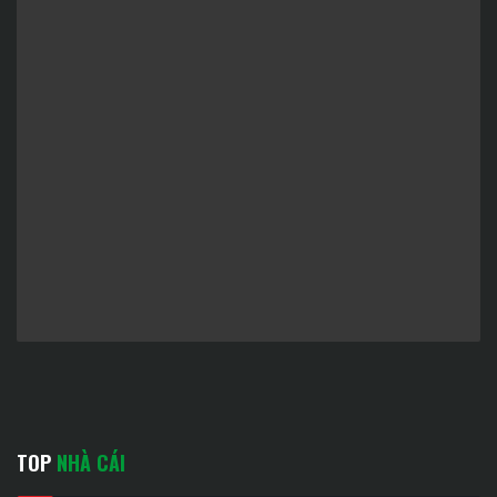
TOP
NHÀ CÁI