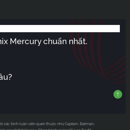
nix Mercury chuẩn nhất.
đâu?
với các bình luận viên quen thuộc như Captain, Batman,