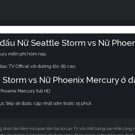
 đấu Nữ Seattle Storm vs Nữ Phoe
cury miễn phí hôm nay.
lac TV Offical với đường tốc độ cao.
e Storm vs Nữ Phoenix Mercury ở 
Phoenix Mercury full HD.
trực tiếp sẽ được cập nhật sớm trước 15 phút.
ang được fan hâm mộ quan tâm tại Xoi Lac TV với chất lượng cao nhất cùng 