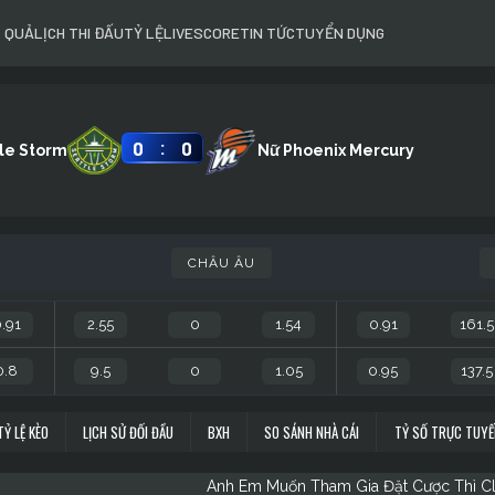
 QUẢ
LỊCH THI ĐẤU
TỶ LỆ
LIVESCORE
TIN TỨC
TUYỂN DỤNG
0
:
0
le Storm
Nữ Phoenix Mercury
CHÂU ÂU
.91
2.55
0
1.54
0.91
161.5
0.8
9.5
0
1.05
0.95
137.5
TỶ LỆ KÈO
LỊCH SỬ ĐỐI ĐẦU
BXH
SO SÁNH NHÀ CÁI
TỶ SỐ TRỰC TUYẾ
Anh Em Muốn Tham Gia Đặt Cược Thì 