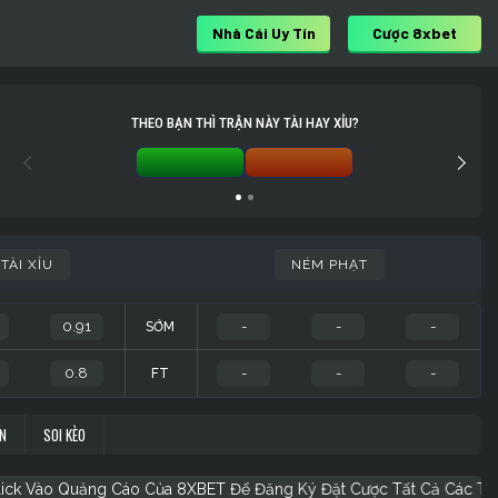
Nhà Cái Uy Tín
Cược 8xbet
THEO BẠN THÌ TRẬN NÀY TÀI HAY XỈU?
TÀI 0%
XỈU 0%
TÀI XỈU
NÉM PHẠT
0.91
-
-
-
SỚM
0.8
-
-
-
FT
N
SOI KÈO
Click Vào Quảng Cáo Của 8XBET Để Đăng Ký Đặt Cược Tấ