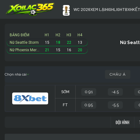
WC 2026
XEM LẠI
HIGHLIGHT
BXH
KẾT
BẢNG ĐIỂM
H1
H2
H3
H4
Nữ Seatt
Nữ Seattle Storm
15
18
22
13
Nữ Phoenix Mercury
21
15
16
20
Chọn nhà cái
CHÂU Á
0.91
-4.5
0
SỚM
0.95
-5.5
FT
ĐỘI HÌNH