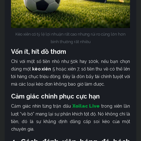
Kèo xiên có tỷ lệ lợi nhuận rất cao nhưng rủi ro cũng lớn hơn
bình thường rất nhiều
Vốn ít, hít đồ thơm
Chỉ với một số tiền nhỏ như 50k hay 100k, nếu bạn chọn
đúng một
kèo xiên
5 hoặc xiên 7, số tiền thu về có thể lên
tới hàng chục triệu đồng. Đây là đòn bẩy tài chính tuyệt vời
mà các loại kèo đơn không bao giờ làm được.
Cảm giác chinh phục cực hạn
Xoilac Live
Cảm giác nhìn từng trận đấu
trong xiên lần
lượt “về bờ” mang lại sự phấn khích tột độ. Nó không chỉ là
tiền, đó là sự khẳng định đẳng cấp soi kèo của một
chuyên gia.