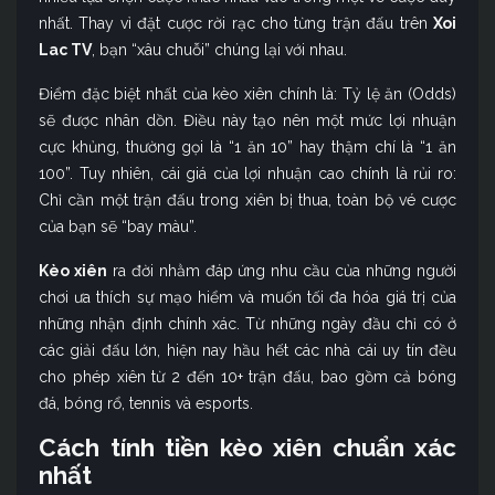
nhất. Thay vì đặt cược rời rạc cho từng trận đấu trên
Xoi
Lac TV
, bạn “xâu chuỗi” chúng lại với nhau.
Điểm đặc biệt nhất của kèo xiên chính là: Tỷ lệ ăn (Odds)
sẽ được nhân dồn. Điều này tạo nên một mức lợi nhuận
cực khủng, thường gọi là “1 ăn 10” hay thậm chí là “1 ăn
100”. Tuy nhiên, cái giá của lợi nhuận cao chính là rủi ro:
Chỉ cần một trận đấu trong xiên bị thua, toàn bộ vé cược
của bạn sẽ “bay màu”.
Kèo xiên
ra đời nhằm đáp ứng nhu cầu của những người
chơi ưa thích sự mạo hiểm và muốn tối đa hóa giá trị của
những nhận định chính xác. Từ những ngày đầu chỉ có ở
các giải đấu lớn, hiện nay hầu hết các nhà cái uy tín đều
cho phép xiên từ 2 đến 10+ trận đấu, bao gồm cả bóng
đá, bóng rổ, tennis và esports.
Cách tính tiền kèo xiên chuẩn xác
nhất