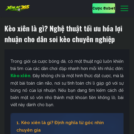
Cược 8xbet
Kèo xiên là gì? Nghệ thuật tối ưu hóa lợi
nhuận cho dân soi kèo chuyên nghiệp
Trong giới cá cược bóng đá, có một thuật ngữ luôn khiến
trái tim của các dân chơi đập nhanh hơn mỗi khi nhắc đến:
Kèo xiên
. Đây không chỉ là một hình thức đặt cược, mà là
một bài toán cân não, nơi sự tính toán chi li gặp gỡ với sự
bùng nổ của lợi nhuận. Nếu bạn đang tìm kiếm cách để
biến một số vốn nhỏ thành một khoản tiền khổng lồ, bài
viết này dành cho bạn.
1. Kèo xiên là gì? Định nghĩa từ góc nhìn
chuyên gia