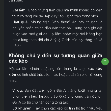
trận đấu.
Sai lầm:
Ghép những trận đấu mà mình không có kiến
thức rõ ràng chỉ để “lấp đầy” số lượng trận trong xiên.
Hậu quả:
Những trận “kèo thơm” ảo này thường là
nguyên nhân chính dẫn đến thất bại. Đừng bao giờ đặt
cược vào một giải đấu lạ lẫm hoặc một đội bóng bạn
chưa từng theo dõi chỉ vì tỷ lệ Odds của họ trông có vẻ
dễ ăn.
Không chú ý đến sự tương quan giữa
các kèo
Một sai lầm chiến thuật nghiêm trọng là chọn các
kèo
xiên
có tính chất triệt tiêu nhau hoặc quá rủi ro khi đi cùng
nhau.
Ví dụ:
Bạn đặt xiên gồm Đội A thắng (1×2) nhưng lại
chọn thêm kèo Tài Xỉu thấp (Xỉu) cho cùng trận đó khi
Đội A có lối chơi tấn công tổng lực.
Lời khuyên:
Hãy chọn các kèo có tính hỗ trợ nhau. Nếu