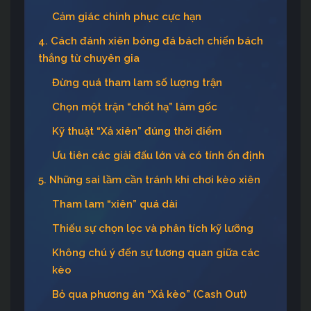
Cảm giác chinh phục cực hạn
4. Cách đánh xiên bóng đá bách chiến bách
thắng từ chuyên gia
Đừng quá tham lam số lượng trận
Chọn một trận “chốt hạ” làm gốc
Kỹ thuật “Xả xiên” đúng thời điểm
Ưu tiên các giải đấu lớn và có tính ổn định
5. Những sai lầm cần tránh khi chơi kèo xiên
Tham lam “xiên” quá dài
Thiếu sự chọn lọc và phân tích kỹ lưỡng
Không chú ý đến sự tương quan giữa các
kèo
Bỏ qua phương án “Xả kèo” (Cash Out)