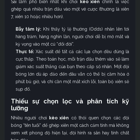
Sai lầm phổ biến nhất khi chơi
kèo xiên
chính là việc
ghép quá nhiều trận đấu vào một vé cược (thường là xiên
7, xiên 10 hoặc nhiều hơn).
Bẫy tâm lý:
Khi thấy tỷ lệ thưởng (Odds) nhân lên tới
hàng trăm, hàng nghìn lần, người chơi dễ bị mờ mắt và
kỳ vọng vào một cú “đổi đời”.
Thực tế:
Xác suất để tất cả các lựa chọn đều đúng là
cực thấp. Theo toán học, mỗi trận đấu thêm vào sẽ làm
giảm xác suất thắng của bạn theo cấp số nhân. Một đội
bóng lớn dù áp đảo đến đâu vẫn có thể bị cầm hòa ở
phút bù giờ, và chỉ cần một mắt xích lỗi, toàn bộ xiên sẽ
sụp đổ.
Thiếu sự chọn lọc và phân tích kỹ
lưỡng
Nhiều người chơi
kèo xiên
có thói quen chọn các đội
bóng “tên tuổi” để ghép xiên một cách cảm tính mà không
xem xét phong độ hiện tại, đội hình ra sân hay tính chất