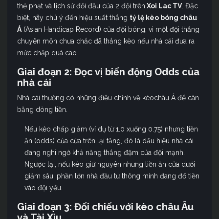
thẻ phạt và lịch sử đối đầu của 2 đội trên
Xoi Lac TV
. Đặc
biệt, hãy chú ý đến hiệu suất thắng
tỷ lệ kèo bóng châu
Á
(Asian Handicap Record) của đội bóng, vì một đội thắng
chuyên môn chưa chắc đã thắng kèo nếu nhà cái đưa ra
mức chấp quá cao.
Giai đoạn 2: Đọc vị biến động Odds của
nhà cái
Nhà cái thường có những điều chỉnh về kèo
châu Á
để cân
bằng dòng tiền.
Nếu kèo chấp giảm (ví dụ từ 1.0 xuống 0.75) nhưng tiền
ăn (odds) của cửa trên lại tăng, đó là dấu hiệu nhà cái
đang nghi ngờ khả năng thắng đậm của đội mạnh.
Ngược lại, nếu kèo giữ nguyên nhưng tiền ăn cửa dưới
giảm sâu, phần lớn nhà đầu tư thông minh đang đổ tiền
vào đội yếu.
Giai đoạn 3: Đối chiếu với kèo châu Âu
và Tài Xỉu