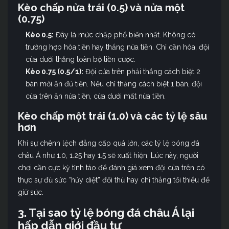
Kèo chấp nửa trái (0.5) và nửa một
(0.75)
Kèo 0.5:
Đây là mức chấp phổ biến nhất. Không có
trường hợp hòa tiền hay thắng nửa tiền. Chỉ cần hòa, đội
cửa dưới thắng toàn bộ tiền cược.
Kèo 0.75 (0.5/1):
Đội cửa trên phải thắng cách biệt 2
bàn mới ăn đủ tiền. Nếu chỉ thắng cách biệt 1 bàn, đội
cửa trên ăn nửa tiền, cửa dưới mất nửa tiền.
Kèo chấp một trái (1.0) và các tỷ lệ sâu
hơn
Khi sự chênh lệch đẳng cấp quá lớn, các tỷ lệ bóng đá
châu Á như 1.0, 1.25 hay 1.5 sẽ xuất hiện. Lúc này, người
chơi cần cực kỳ tỉnh táo để đánh giá xem đội cửa trên có
thực sự đủ sức “hủy diệt” đối thủ hay chỉ thắng tối thiểu để
giữ sức.
3. Tại sao tỷ lệ bóng đá châu Á lại
hấp dẫn giới đầu tư