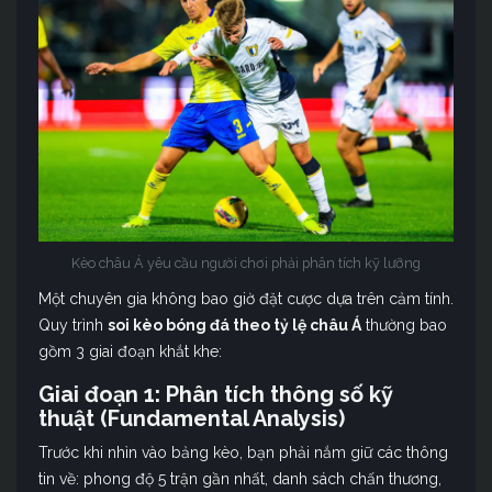
Kèo châu Á yêu cầu người chơi phải phân tích kỹ lưỡng
Một chuyên gia không bao giờ đặt cược dựa trên cảm tính.
Quy trình
soi kèo bóng đá theo tỷ lệ châu Á
thường bao
gồm 3 giai đoạn khắt khe:
Giai đoạn 1: Phân tích thông số kỹ
thuật (Fundamental Analysis)
Trước khi nhìn vào bảng kèo, bạn phải nắm giữ các thông
tin về: phong độ 5 trận gần nhất, danh sách chấn thương,