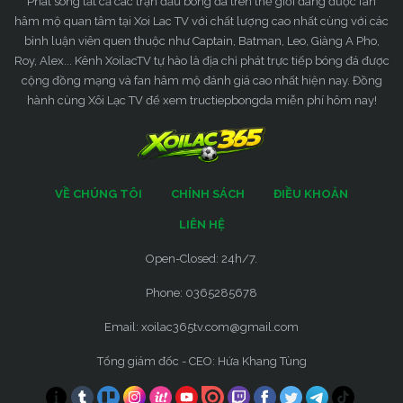
Phát sóng tất cả các trận đấu bóng đá trên thế giới đang được fan
hâm mộ quan tâm tại Xoi Lac TV với chất lượng cao nhất cùng với các
bình luận viên quen thuộc như Captain, Batman, Leo, Giàng A Pho,
Roy, Alex... Kênh XoilacTV tự hào là địa chỉ phát trực tiếp bóng đá được
cộng đồng mạng và fan hâm mộ đánh giá cao nhất hiện nay. Đồng
hành cùng Xôi Lạc TV để xem tructiepbongda miễn phí hôm nay!
VỀ CHÚNG TÔI
CHÍNH SÁCH
ĐIỀU KHOẢN
LIÊN HỆ
Open-Closed: 24h/7.
Phone: 0365285678
Email:
xoilac365tv.com@gmail.com
Tổng giám đốc - CEO: Hứa Khang Tùng